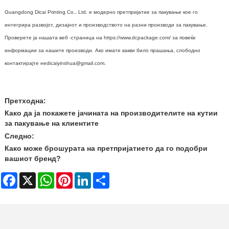
Guangdong Dicai Printing Co., Ltd. е модерно претпријатие за пакување кое го
интегрира развојот, дизајнот и производството на разни производи за пакување.
Проверете ја нашата веб -страница на https://www.dcpackage.com/ за повеќе
информации за нашите производи. Ако имате какви било прашања, слободно
контактирајте не
dicaiyinshua@gmail.com
.
Претходна:
Како да ја покажете јачината на производителите на кутии
за пакување на клиентите
Следно:
Како може брошурата на претпријатието да го подобри
вашиот бренд?
Facebook
X
WhatsApp
Pinterest
LinkedIn
Share