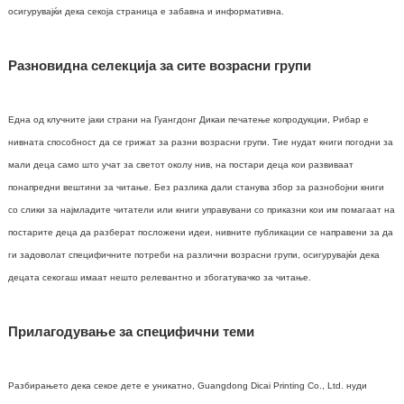
осигурувајќи дека секоја страница е забавна и информативна.
Разновидна селекција за сите возрасни групи
Една од клучните јаки страни на Гуангдонг Дикаи печатење копродукции, Рибар е
нивната способност да се грижат за разни возрасни групи. Тие нудат книги погодни за
мали деца само што учат за светот околу нив, на постари деца кои развиваат
понапредни вештини за читање. Без разлика дали станува збор за разнобојни книги
со слики за најмладите читатели или книги управувани со приказни кои им помагаат на
постарите деца да разберат посложени идеи, нивните публикации се направени за да
ги задоволат специфичните потреби на различни возрасни групи, осигурувајќи дека
децата секогаш имаат нешто релевантно и збогатувачко за читање.
Прилагодување за специфични теми
Разбирањето дека секое дете е уникатно, Guangdong Dicai Printing Co., Ltd. нуди