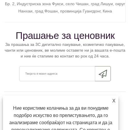
Бр. 2, Индустриска зона Фукси, село Чишан, град Лишуи, округ
Нанхаи, град Фошан, провинција Гуангдонг, Кина
Прашање за ценовник
За прашања за 3C дигитално пакување, козметичко пакување,
чанти или ценовник, ве молиме оставете ни ја вашата е-пошта
и ние ќе стапиме во контакт во рок од 24 часа.
X
Ние користиме колачиња за да ви понудиме
подобро искуство во прелистувањето, да го
анализираме сообраќајот на страницата и да ја
персонализираме содржината. Со користење