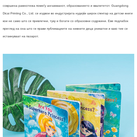
совршена рамнотежа помеѓу ангажманот, образованието и квалитетот. Guangdong
Dicai Printing Co., Ltd. се издвои во индустријата нудејќи широк спектар на детски книги
кои не само што се привлечни, туку и богати со образовни содржини. Еве подлабок
преглед на она што ги прави публикациите на нивните деца уникатни и како тие се
истакнуваат на пазарот.