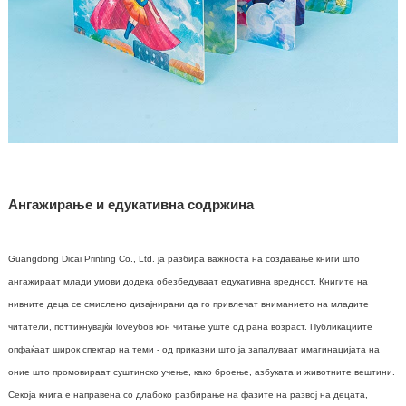
Ангажирање и едукативна содржина
Guangdong Dicai Printing Co., Ltd. ја разбира важноста на создавање книги што
ангажираат млади умови додека обезбедуваат едукативна вредност. Книгите на
нивните деца се смислено дизајнирани да го привлечат вниманието на младите
читатели, поттикнувајќи loveубов кон читање уште од рана возраст. Публикациите
опфаќаат широк спектар на теми - од приказни што ја запалуваат имагинацијата на
оние што промовираат суштинско учење, како броење, азбуката и животните вештини.
Секоја книга е направена со длабоко разбирање на фазите на развој на децата,