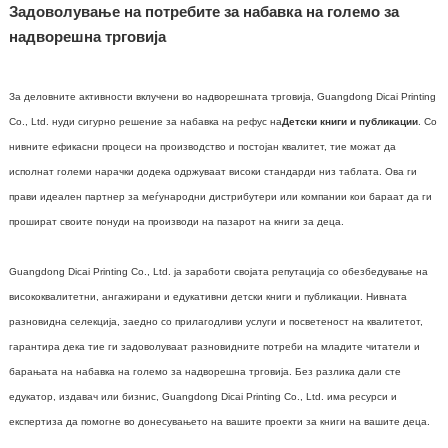
Задоволување на потребите за набавка на големо за
надворешна трговија
За деловните активности вклучени во надворешната трговија, Guangdong Dicai Printing
Co., Ltd. нуди сигурно решение за набавка на рефус на
Детски книги и публикации
. Со
нивните ефикасни процеси на производство и постојан квалитет, тие можат да
исполнат големи нарачки додека одржуваат високи стандарди низ таблата. Ова ги
прави идеален партнер за меѓународни дистрибутери или компании кои бараат да ги
прошират своите понуди на производи на пазарот на книги за деца.
Guangdong Dicai Printing Co., Ltd. ја заработи својата репутација со обезбедување на
висококвалитетни, ангажирани и едукативни детски книги и публикации. Нивната
разновидна селекција, заедно со прилагодливи услуги и посветеност на квалитетот,
гарантира дека тие ги задоволуваат разновидните потреби на младите читатели и
барањата на набавка на големо за надворешна трговија. Без разлика дали сте
едукатор, издавач или бизнис, Guangdong Dicai Printing Co., Ltd. има ресурси и
експертиза да помогне во донесувањето на вашите проекти за книги на вашите деца.