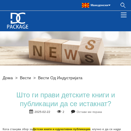
Македонски
Дома
>
Вести
>
Вести Од Индустријата
Што ги прави детските книги и
публикации да се истакнат?
2025-02-22
2
Остави ми порака
Кога станува збор за
Детски книги и едукативни публикации
, клучно е да се најде