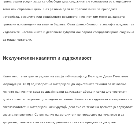
прилагодени услуги за да се обезбеди дека содржината е усогласена со специфични
теми или образовни цели. Без разлика дали ви требаат книги за природата,
историјата, емоциите или социјалните вредности, нивниот тим може да занаети
приказни прилагодени на вашите барања. Оваа флексибилност е значајна предност за
издавачите, наставниците и деловните субјекти кои бараат специјализирана содржина
за млади читатели.
Исклучителен квалитет и издржливост
Квалитетот е во првите редови на секоја публикација од Гуангдонг Дикаи Печатење
копродукции, ООД од изборот на материјали до користените техники за печатење,
книгите на нивните деца се дизајнирани да издржат абење и солза што честопати
доаѓа со чести ракување од младите читатели. Книгите се издржливи и направени со
висококвалитетни материјали, осигурувајќи дека тие со текот на времето ја одржуваат
својата привлечност. Со внимание на деталите и во процесите на печатење и за
врзување, овие книги не се само едукативни - тие се изградени за да траат.